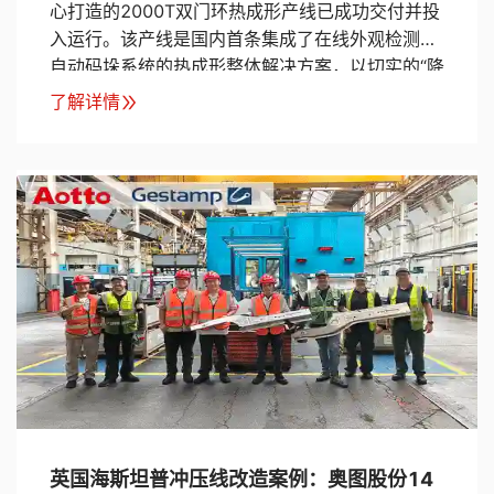
心打造的2000T双门环热成形产线已成功交付并投
入运行。该产线是国内首条集成了在线外观检测与
自动码垛系统的热成形整体解决方案，以切实的“降
本、增效、控风险”价值，为客户带来了全新的生产
了解详情
体验。
英国海斯坦普冲压线改造案例：奥图股份14