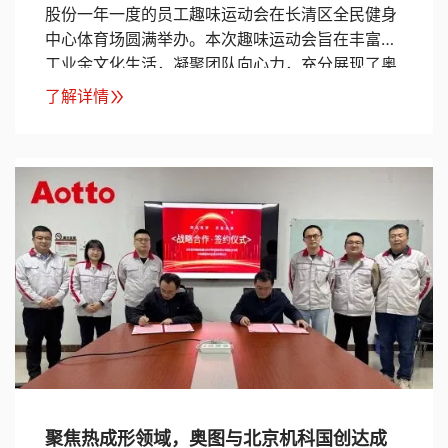
股份一年一度的员工趣味运动会在长清区全民健身
中心体育场圆满举办。本次趣味运动会旨在丰富员
工业余文化生活，凝聚团队向心力，充分展现了奥
图全体员工积极向上、团结奋进的精神风貌。
了解详情
聚焦热成形领域，奥图与北京机科国创达成