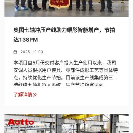
奥图七轴冲压产线助力鲲彤智能增产，节拍
达13SPM
2025-12-03
本项目自5月份交付客户投入生产使用以来，我司
安调人员根据用户模具、零部件成形工艺等具体特
点，持续优化生产节拍。目前该生产线集成第三代
碳纤维七轴机器人系统，生产节拍稳定达到
13SPM，双方在智能制造领域的合作迈入新阶段。
了解详情