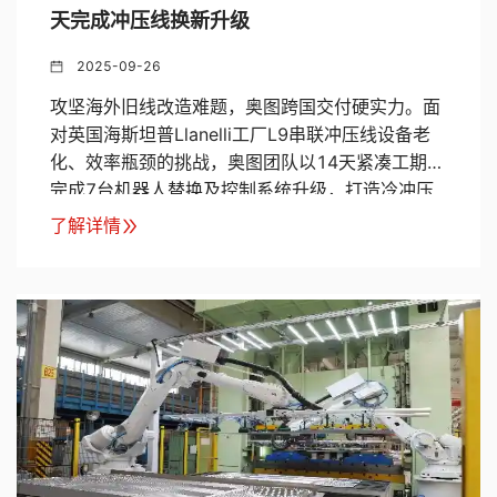
天完成冲压线换新升级
2025-09-26
攻坚海外旧线改造难题，奥图跨国交付硬实力。面
对英国海斯坦普Llanelli工厂L9串联冲压线设备老
化、效率瓶颈的挑战，奥图团队以14天紧凑工期，
完成7台机器人替换及控制系统升级，打造冷冲压
旧线改造跨国样板工程，获客户好评 “超出预期的
了解详情
专业交付”。